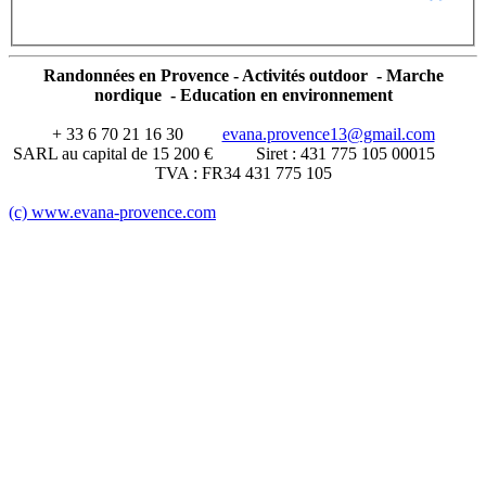
Randonnées en Provence - Activités outdoor - Marche
nordique - Education en environnement
+ 33 6 70 21 16 30
evana.provence13@gmail.com
SARL au capital de 15 200 € Siret : 431 775 105 00015
TVA : FR34 431 775 105
(c) www.evana-provence.com